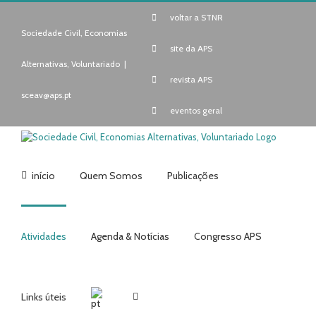
Skip
voltar a STNR
to
content
Sociedade Civil, Economias
site da APS
Alternativas, Voluntariado
|
revista APS
sceav@aps.pt
eventos geral
início
Quem Somos
Publicações
Atividades
Agenda & Notícias
Congresso APS
Links úteis