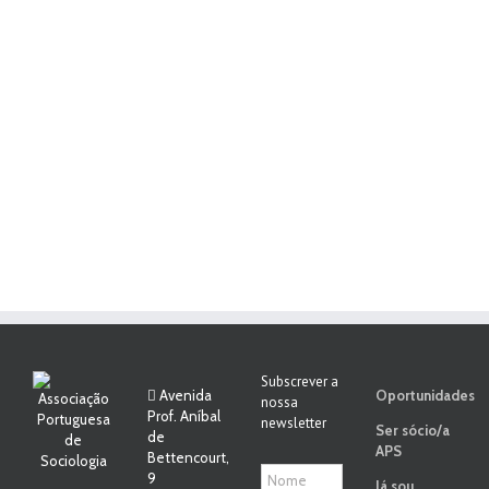
Subscrever a
Avenida
Oportunidades
nossa
Prof. Aníbal
newsletter
Ser sócio/a
de
APS
Bettencourt,
9
Já sou