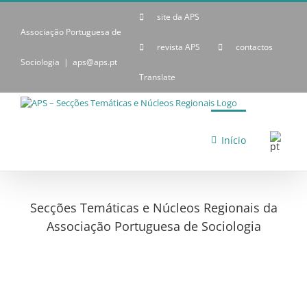
Skip
site da APS
to
content
Associação Portuguesa de
revista APS
contactos
Sociologia
|
aps@aps.pt
Translate
Início
Secções Temáticas e Núcleos Regionais da
Associação Portuguesa de Sociologia