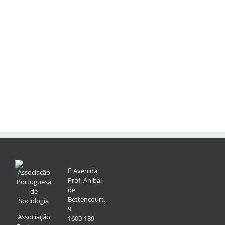
Avenida
Prof. Aníbal
de
Bettencourt,
9
Associação
1600-189