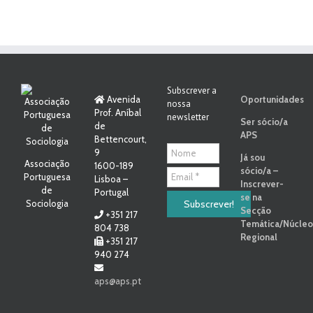
Subscrever a
Avenida
Oportunidades
nossa
Prof. Aníbal
newsletter
Ser sócio/a
de
APS
Bettencourt,
9
Já sou
Associação
1600-189
sócio/a –
Portuguesa
Lisboa –
Inscrever-
de
Portugal
se na
Sociologia
Secção
+351 217
Temática/Núcleo
804 738
Regional
+351 217
940 274
aps@aps.pt