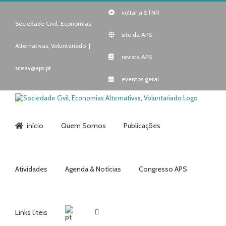
Skip
voltar a STNR
to
content
Sociedade Civil, Economias
site da APS
Alternativas, Voluntariado
|
revista APS
sceav@aps.pt
eventos geral
início
Quem Somos
Publicações
Atividades
Agenda & Notícias
Congresso APS
Links úteis