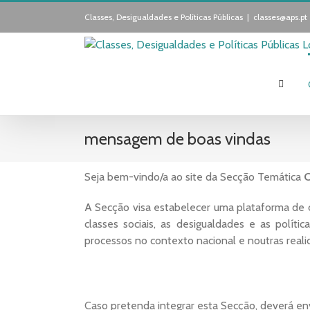
Skip
Classes, Desigualdades e Políticas Públicas
|
classes@aps.pt
to
content
mensagem de boas vindas
Seja bem-vindo/a ao site da Secção Temática
C
A Secção visa estabelecer uma plataforma de 
classes sociais, as desigualdades e as polít
processos no contexto nacional e noutras realid
Caso pretenda integrar esta Secção, deverá e