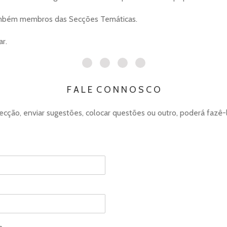
ambém membros das Secções Temáticas.
r.
F A L E C O N N O S C O
cção, enviar sugestões, colocar questões ou outro, poderá fazê-
o