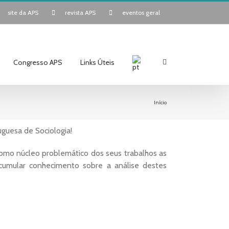
site da APS
revista APS
eventos geral
Congresso APS
Links Úteis
Início
guesa de Sociologia!
omo núcleo problemático dos seus trabalhos as
 acumular conhecimento sobre a análise destes