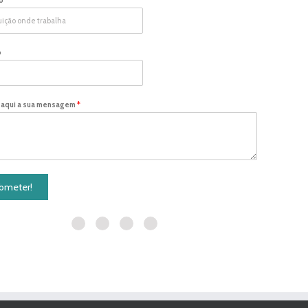
o
 aqui a sua mensagem
*
bmeter!