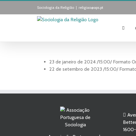
Skip
Sociologia da Religião
|
religiao@aps.pt
to
content
23 de janeiro de 2024 /15:00/ Formato O
22 de setembro de 2023 /15:00/ Formato
Aven
Betten
1600-