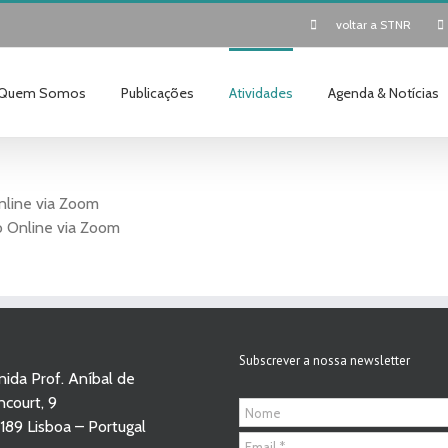
voltar a STNR
Quem Somos
Publicações
Atividades
Agenda & Notícias
nline via Zoom
 Online via Zoom
Subscrever a nossa newsletter
ida Prof. Aníbal de
court, 9
189 Lisboa – Portugal