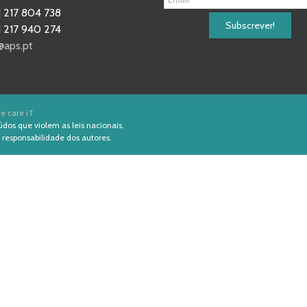
 217 804 738
 217 940 274
@aps.pt
e care iT
údos que violem as leis nacionais.
 responsabilidade dos autores.