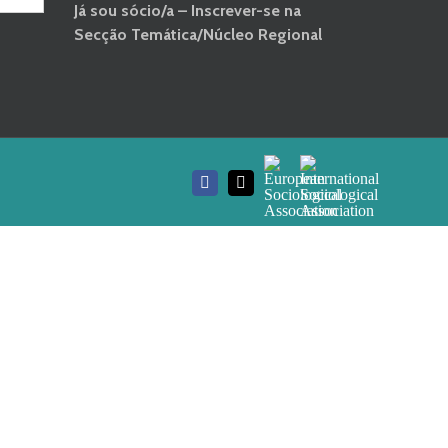
Já sou sócio/a – Inscrever-se na
Secção Temática/Núcleo Regional
European
International
Facebook
Email
Sociological
Sociological
(necessário
Association
Association
mas
não
publicado)