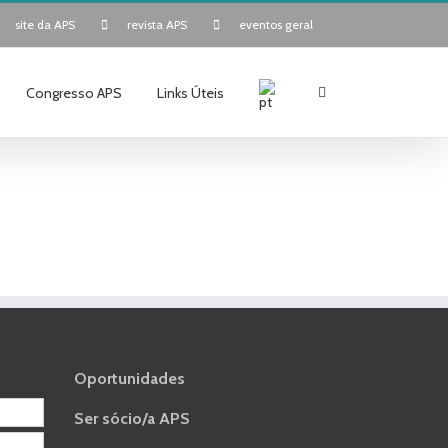
site da APS
revista APS
eventos geral
Congresso APS
Links Úteis
Oportunidades
Ser sócio/a APS