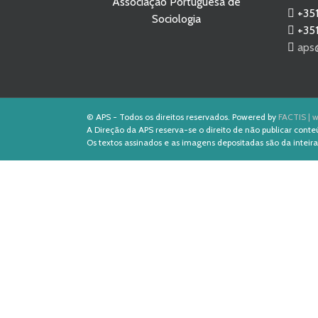
Associação Portuguesa de
+351
Sociologia
+351
aps
© APS - Todos os direitos reservados. Powered by
FACTIS | w
A Direção da APS reserva-se o direito de não publicar conte
Os textos assinados e as imagens depositadas são da inteira