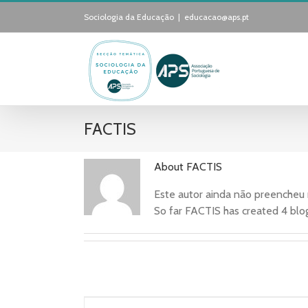
Skip
Sociologia da Educação
|
educacao@aps.pt
to
content
FACTIS
About
FACTIS
Este autor ainda não preencheu
So far FACTIS has created 4 blog