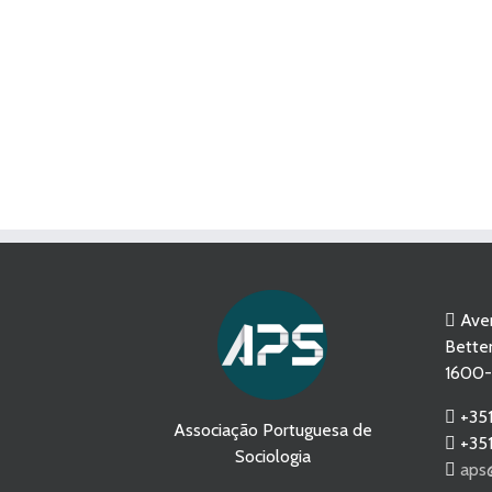
Aven
Betten
1600-
+351
Associação Portuguesa de
+351
Sociologia
aps