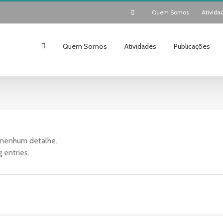
Quem Somos
Ativida
Quem Somos
Atividades
Publicações
 nenhum detalhe.
 entries.