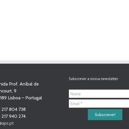
Subscrever a nossa newsletter
ida Prof. Aníbal de
court, 9
189 Lisboa – Portugal
 217 804 738
 217 940 274
@aps.pt